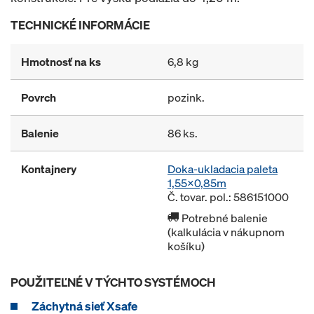
TECHNICKÉ INFORMÁCIE
Hmotnosť na ks
6,8 kg
Povrch
pozink.
Balenie
86 ks.
Kontajnery
Doka-ukladacia paleta
1,55x0,85m
Č. tovar. pol.: 586151000
Potrebné balenie
(kalkulácia v nákupnom
košíku)
POUŽITEĽNÉ V TÝCHTO SYSTÉMOCH
Záchytná sieť Xsafe