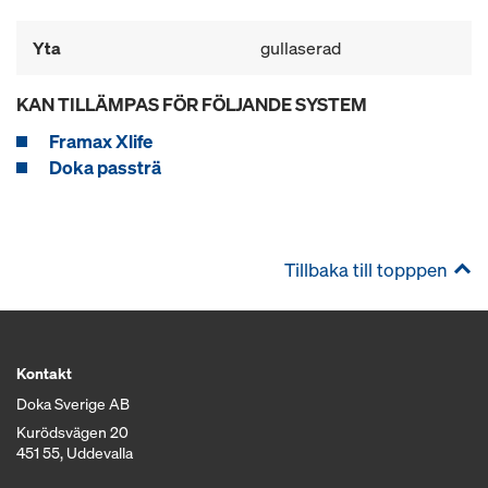
Yta
gullaserad
KAN TILLÄMPAS FÖR FÖLJANDE SYSTEM
Framax Xlife
Doka passträ
Tillbaka till topppen
Kontakt
Doka Sverige AB
Kurödsvägen 20
451 55, Uddevalla