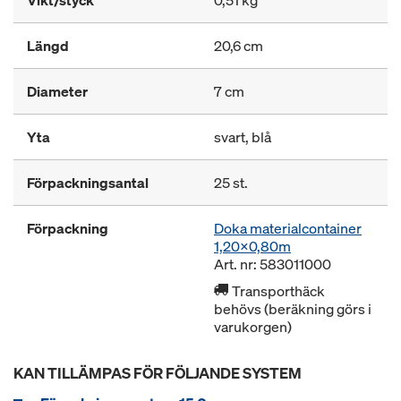
Vikt/styck
0,51 kg
Längd
20,6 cm
Diameter
7 cm
Yta
svart, blå
Förpackningsantal
25 st.
Förpackning
Doka materialcontainer
1,20x0,80m
Art. nr: 583011000
Transporthäck
behövs (beräkning görs i
varukorgen)
KAN TILLÄMPAS FÖR FÖLJANDE SYSTEM