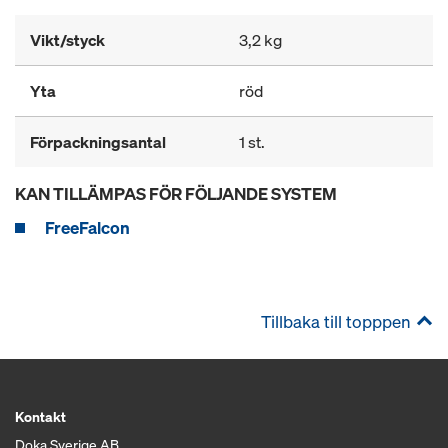
Vikt/styck
3,2 kg
Yta
röd
Förpackningsantal
1 st.
KAN TILLÄMPAS FÖR FÖLJANDE SYSTEM
FreeFalcon
Tillbaka till topppen
Kontakt
Doka Sverige AB