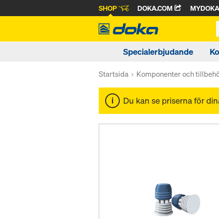
SHOP
DOKA.COM
MYDOK
Specialerbjudande
Ko
Startsida
Komponenter och tillbeh
Du kan se priserna för di