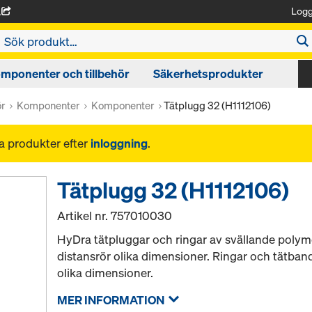
Logg
A
mponenter och tillbehör
Säkerhetsprodukter
ör
Komponenter
Komponenter
Tätplugg 32 (H1112106)
na produkter efter
inloggning
.
Tätplugg 32 (H1112106)
Artikel nr.
757010030
HyDra tätpluggar och ringar av svällande polym
distansrör olika dimensioner. Ringar och tätband
olika dimensioner.
MER INFORMATION