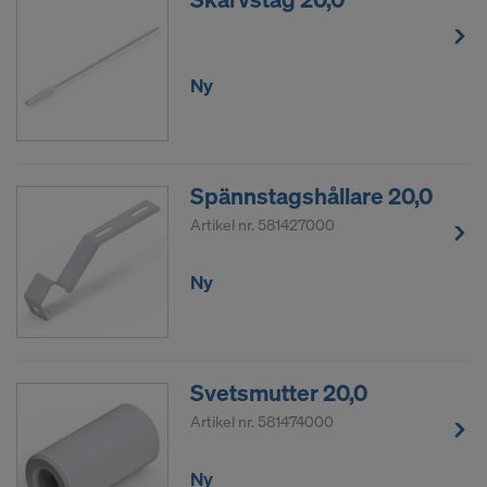
ÄR DU I INFÖRSTÅDD MED
ANVÄNDNINGEN AV COOKIES OCH
ÖVERFÖRINGEN AV DINA
Ny
PERSONUPPGIFTER TILL USA?
Spännstagshållare 20,0
Artikel nr.
581427000
Ny
Svetsmutter 20,0
Artikel nr.
581474000
Ny