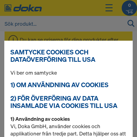
0
Du kan se priserna för dina produkter efter
inloggning
.
SAMTYCKE COOKIES OCH
DATAÖVERFÖRING TILL USA
Förankringssystem
Vi ber om samtycke
1) OM ANVÄNDNING AV COOKIES
20,0
2) FÖR ÖVERFÖRING AV DATA
INSAMLADE VIA COOKIES TILL USA
1) Användning av cookies
10 produkter hittade
Vi, Doka GmbH, använder cookies och
applikationer från tredje part. Detta hjälper oss att
Mest sökta