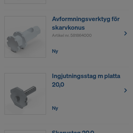
Facebook LLC
Google LLC
Avformningsverktyg för
MaxMind Inc.
skarvkonus
Microsoft Corporation
Artikel nr.
581864000
Monotype Imaging Holdings Inc.
Rocket Science Group LLC
Ny
Sketchfab Inc.
The Trade Desk, Inc.
Vimeo LLC
YouTube LLC
Ingjutningsstag m platta
20,0
Vi behöver ditt uttryckliga samtycke för att även i
fortsättningen kunna överföra dina
personuppgifter.
Ny
Du kan när som helst återkalla ditt samtycke med
framtida verkan genom att du öppnar
cookieinställningarna på webbsidan.
Skarvstag 20,0