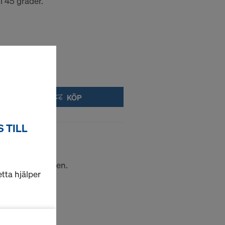
i 45 grader.
KÖP
 TILL
shylsan på formen.
tta hjälper
.
ktionella och