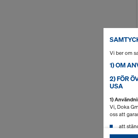
SAMTYCK
Vi ber om 
1) OM A
2) FÖR Ö
USA
1) Användni
Vi, Doka Gmb
oss att gara
att stän
möjliggö