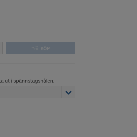
om att du
ES OCH
?
KÖP
ka ut i spännstagshålen.