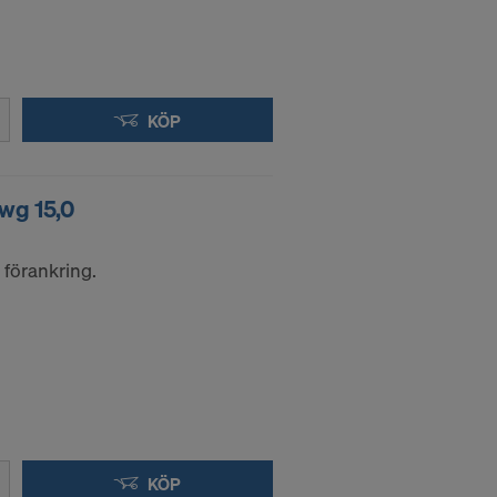
KÖP
dwg 15,0
 förankring.
KÖP