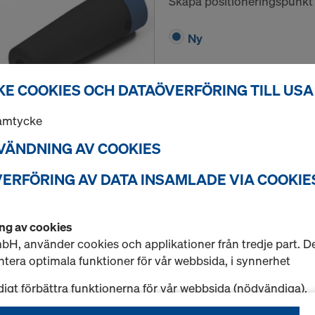
Skapa positioneringspunkt 
Ny
E COOKIES OCH DATAÖVERFÖRING TILL USA
samtycke
Mängd
NVÄNDNING AV COOKIES
VERFÖRING AV DATA INSAMLADE VIA COOKIES
Spikkonus 15,0
Artikel nr.
581897000
ng av cookies
Fastsättning av ingjutning
H, använder cookies och applikationer från tredje part. De
Förpackningsstorlek: 100 st
ntera optimala funktioner för vår webbsida, i synnerhet
digt förbättra funktionerna för vår webbsida (nödvändiga),
Ny
ra problemfritt inköp vid nyttjande av Dokas nätbutik (fun