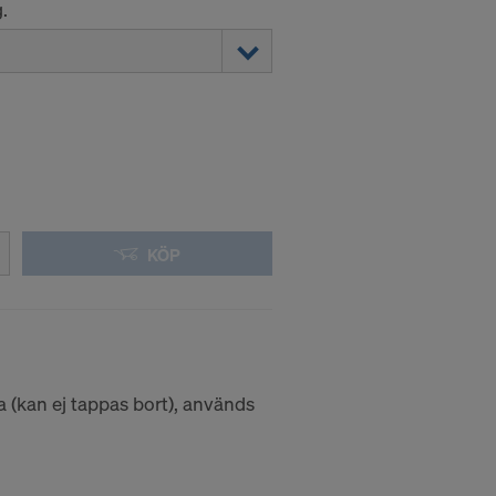
.
KÖP
 (kan ej tappas bort), används