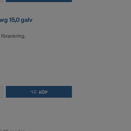
wg 15,0 galv
 förankring.
KÖP