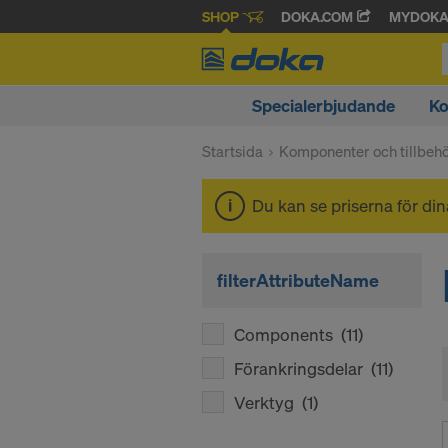
SHOP
DOKA.COM
MYDOK
Specialerbjudande
Ko
Startsida
Komponenter och tillbeh
Du kan se priserna för di
filterAttributeName
Components
(11)
Förankringsdelar
(11)
Verktyg
(1)