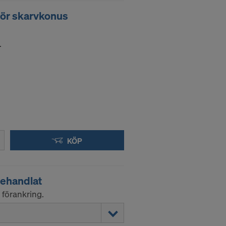
ör skarvkonus
ernet-
.
r:
KÖP
ehandlat
 förankring.
a överföra