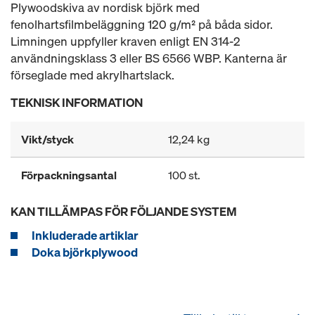
Plywoodskiva av nordisk björk med
fenolhartsfilmbeläggning 120 g/m² på båda sidor.
Limningen uppfyller kraven enligt EN 314-2
användningsklass 3 eller BS 6566 WBP. Kanterna är
förseglade med akrylhartslack.
TEKNISK INFORMATION
Vikt/styck
12,24 kg
Förpackningsantal
100 st.
KAN TILLÄMPAS FÖR FÖLJANDE SYSTEM
Inkluderade artiklar
Doka björkplywood