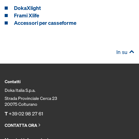
DokaXlight
Frami Xlife
Accessori per casseforme
In su
Contatti
Doka Italia S.p.a.
Strada Provinciale Cerca 23
20075 Colturano
T
+39 02 98 27 61
CONTATTA ORA