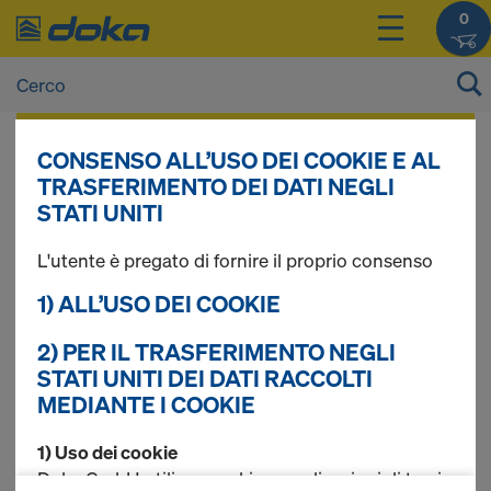
0
I prezzi dei vostri prodotti sono consultabili
CONSENSO ALL’USO DEI COOKIE E AL
dopo il
login
.
TRASFERIMENTO DEI DATI NEGLI
STATI UNITI
FreeFalcon
L'utente è pregato di fornire il proprio consenso
1) ALL’USO DEI COOKIE
2) PER IL TRASFERIMENTO NEGLI
Trovati 5 prodotti
STATI UNITI DEI DATI RACCOLTI
MEDIANTE I COOKIE
Più ricercato
1) Uso dei cookie
Scatola per accessori di
Doka GmbH utilizza cookie e applicazioni di terzi.