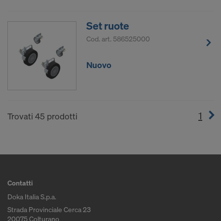
Set ruote
Cod. art.
586525000
Nuovo
1
(cur
Trovati 45 prodotti
Contatti
Doka Italia S.p.a.
Strada Provinciale Cerca 23
20075 Colturano