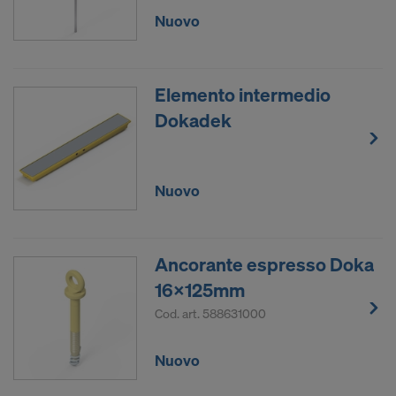
nei confronti di questa procedura delle autorità
Nuovo
statunitensi.
I dati personali che trasmettiamo negli Stati Uniti
sono in particolare gli indirizzi IP (“indirizzo
Elemento intermedio
protocollo Internet”).
Dokadek
Collaboriamo con le società destinatarie seguenti
mediante diverse applicazioni:
Facebook LLC
Nuovo
Google LLC
MaxMind Inc.
Microsoft Corporation
Ancorante espresso Doka
Monotype Imaging Holdings Inc.
16x125mm
Rocket Science Group LLC
Cod. art.
588631000
Sketchfab Inc.
The Trade Desk, Inc.
Vimeo LLC
Nuovo
YouTube LLC