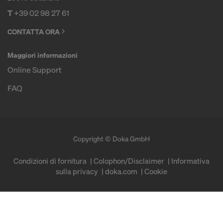
T
+39 02 98 27 61
CONTATTA ORA
Maggiori informazioni
Online Support
FAQ
Copyright © Doka GmbH
Condizioni di fornitura
Colophon/Disclaimer
Informativa
sulla privacy
doka.com
Cookie