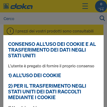
0
I prezzi dei vostri prodotti sono consultabili
dopo il
login
.
CONSENSO ALL’USO DEI COOKIE E AL
TRASFERIMENTO DEI DATI NEGLI
Cassaforme ad
STATI UNITI
L'utente è pregato di fornire il proprio consenso
elementi per solai
1) ALL’USO DEI COOKIE
2) PER IL TRASFERIMENTO NEGLI
STATI UNITI DEI DATI RACCOLTI
1
(cur
Trovati 45 prodotti
MEDIANTE I COOKIE
Più ricercato