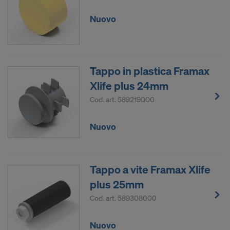
potere continuare a trasmettere i suoi dati
Nuovo
personali.
L’utente può revocare in qualsiasi momento il
proprio consenso, con effetto futuro, mediante le
impostazioni dei cookie sul sito.
Tappo in plastica Framax
SI INTENDE FORNIRE IL CONSENSO
Xlife plus 24mm
ALL’USO DEI COOKIE E ALLA
Cod. art.
589219000
TRASMISSIONE DEI PROPRI DATI
PERSONALI NEGLI STATI UNITI?
Nuovo
Tappo a vite Framax Xlife
plus 25mm
Cod. art.
589308000
Nuovo