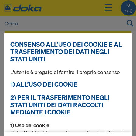
0
I prezzi dei vostri prodotti sono consultabili
CONSENSO ALL’USO DEI COOKIE E AL
dopo il
login
.
TRASFERIMENTO DEI DATI NEGLI
STATI UNITI
Tappo/Stoccaggio
L'utente è pregato di fornire il proprio consenso
1) ALL’USO DEI COOKIE
2) PER IL TRASFERIMENTO NEGLI
Trovati 19 prodotti
STATI UNITI DEI DATI RACCOLTI
MEDIANTE I COOKIE
Più ricercato
1) Uso dei cookie
Tappo di ancoraggio per
Doka GmbH utilizza cookie e applicazioni di terzi.