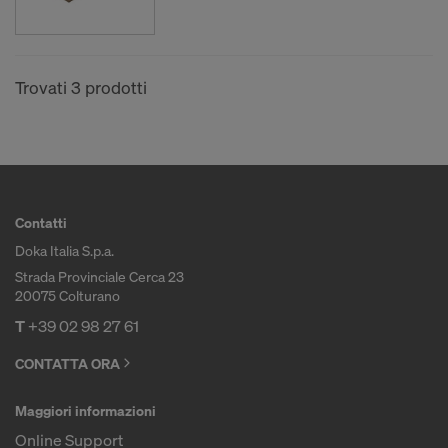
manualmente o mediante un’interfaccia a questi
partner negli Stati Uniti.
Desideriamo informare l’utente che, con sentenza
Trovati 3 prodotti
del 16 luglio 2020 (sentenza nella causa C-311/18
“Schrems II” della Corte di Giustizia dell’Unione
Europea) è stata dichiarata invalida la decisione di
adeguatezza che consentiva il trasferimento dei
dati personali negli Stati Uniti. Pertanto gli Stati
Contatti
Uniti, come paese terzo, non offrono un livello
Doka Italia S.p.a.
adeguato di protezione dei dati personali.
Strada Provinciale Cerca 23
Per l’utente, il rischio di una trasmissione di dati
20075 Colturano
personali negli Stati Uniti consiste in particolare nel
T
+39 02 98 27 61
fatto che i propri dati sono accessibili alle autorità
statunitensi a fini di controllo e sorveglianza, e
CONTATTA ORA
l’utente non dispone di diritti effettivi ed azionabili
nei confronti di questa procedura delle autorità
Maggiori informazioni
statunitensi.
Online Support