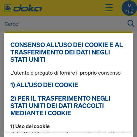
0
I prezzi dei vostri prodotti sono consultabili
CONSENSO ALL’USO DEI COOKIE E AL
dopo il
login
.
TRASFERIMENTO DEI DATI NEGLI
STATI UNITI
Pannello Dokaplex
L'utente è pregato di fornire il proprio consenso
1) ALL’USO DEI COOKIE
2) PER IL TRASFERIMENTO NEGLI
Trovati 3 prodotti
STATI UNITI DEI DATI RACCOLTI
MEDIANTE I COOKIE
Più ricercato
1) Uso dei cookie
Pannello Dokaplex 9mm
Doka GmbH utilizza cookie e applicazioni di terzi.