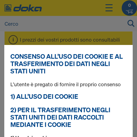
0
I prezzi dei vostri prodotti sono consultabili
dopo il
login
.
CONSENSO ALL’USO DEI COOKIE E AL
TRASFERIMENTO DEI DATI NEGLI
Cassaforma per
STATI UNITI
L'utente è pregato di fornire il proprio consenso
pareti
1) ALL’USO DEI COOKIE
2) PER IL TRASFERIMENTO NEGLI
STATI UNITI DEI DATI RACCOLTI
1
(cur
Trovati 180 prodotti
MEDIANTE I COOKIE
Più ricercato