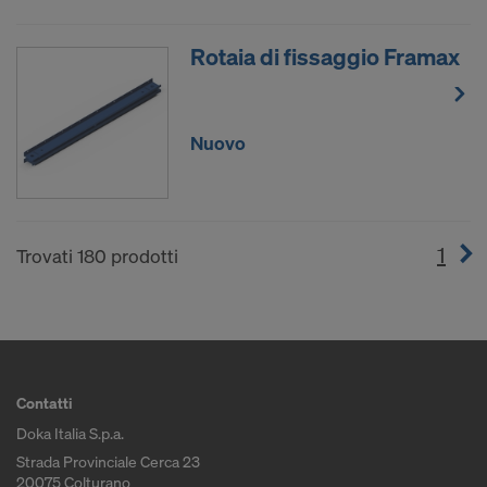
Rotaia di fissaggio Framax
Nuovo
1
(cur
Trovati 180 prodotti
Contatti
Doka Italia S.p.a.
Strada Provinciale Cerca 23
20075 Colturano