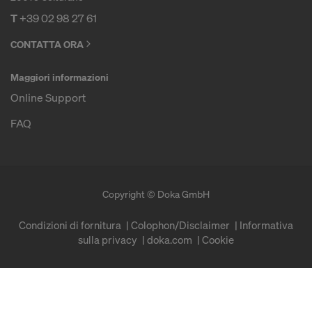
T
+39 02 98 27 61
CONTATTA ORA
Maggiori informazioni
Online Support
FAQ
Copyright © Doka GmbH
Condizioni di fornitura
Colophon/Disclaimer
Informativa
sulla privacy
doka.com
Cookie