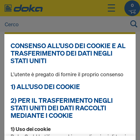
0
I prezzi dei vostri prodotti sono consultabili
CONSENSO ALL’USO DEI COOKIE E AL
dopo il
login
.
TRASFERIMENTO DEI DATI NEGLI
STATI UNITI
Pannelli
L'utente è pregato di fornire il proprio consenso
1) ALL’USO DEI COOKIE
2) PER IL TRASFERIMENTO NEGLI
Trovati 2 prodotti
STATI UNITI DEI DATI RACCOLTI
MEDIANTE I COOKIE
Più ricercato
1) Uso dei cookie
Pannello 3S basic 27mm
Doka GmbH utilizza cookie e applicazioni di terzi.