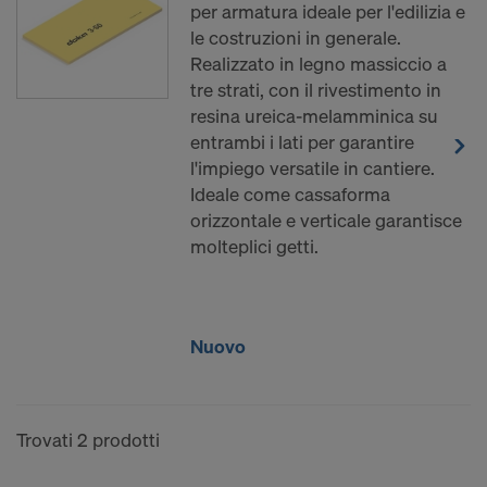
per armatura ideale per l'edilizia e
manualmente o mediante un’interfaccia a questi
le costruzioni in generale.
partner negli Stati Uniti.
Realizzato in legno massiccio a
tre strati, con il rivestimento in
Desideriamo informare l’utente che, con sentenza
resina ureica-melamminica su
del 16 luglio 2020 (sentenza nella causa C-311/18
entrambi i lati per garantire
“Schrems II” della Corte di Giustizia dell’Unione
l'impiego versatile in cantiere.
Europea) è stata dichiarata invalida la decisione di
Ideale come cassaforma
adeguatezza che consentiva il trasferimento dei
orizzontale e verticale garantisce
dati personali negli Stati Uniti. Pertanto gli Stati
molteplici getti.
Uniti, come paese terzo, non offrono un livello
adeguato di protezione dei dati personali.
Per l’utente, il rischio di una trasmissione di dati
personali negli Stati Uniti consiste in particolare nel
Nuovo
fatto che i propri dati sono accessibili alle autorità
statunitensi a fini di controllo e sorveglianza, e
l’utente non dispone di diritti effettivi ed azionabili
Trovati 2 prodotti
nei confronti di questa procedura delle autorità
statunitensi.