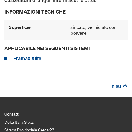
Casseratura di angoli interni acuti e ottusi.
INFORMAZIONI TECNICHE
Superficie
zincato, verniciato con
polvere
APPLICABILE NEI SEGUENTI SISTEMI
Framax Xlife
In su
Contatti
Doka Italia S.p.a.
Strada Provinciale Cerca 23