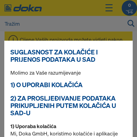
0
Cijene Vaših proizvoda možete vidjeti nakon
Prijave
.
SUGLASNOST ZA KOLAČIĆE I
PRIJENOS PODATAKA U SAD
Brtvljenje za vidljivi
Molimo za Vaše razumijevanje
1) O UPORABI KOLAČIĆA
beton
2) ZA PROSLJEĐIVANJE PODATAKA
PRIKUPLJENIH PUTEM KOLAČIĆA U
SAD-U
5 pronađenih proizvoda
1) Uporaba kolačića
Mi, Doka GmbH, koristimo kolačiće i aplikacije
Najgledanije