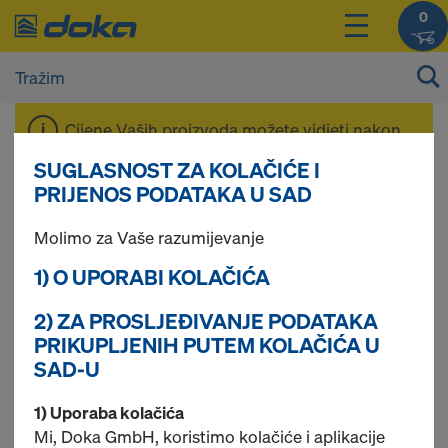
0
Cijene Vaših proizvoda možete vidjeti nakon
Prijave
.
SUGLASNOST ZA KOLAČIĆE I
PRIJENOS PODATAKA U SAD
Stropni podupirač
Molimo za Vaše razumijevanje
1) O UPORABI KOLAČIĆA
XN
2) ZA PROSLJEĐIVANJE PODATAKA
PRIKUPLJENIH PUTEM KOLAČIĆA U
SAD-U
1 pronađenih proizvoda
1) Uporaba kolačića
Mi, Doka GmbH, koristimo kolačiće i aplikacije
Najgledanije