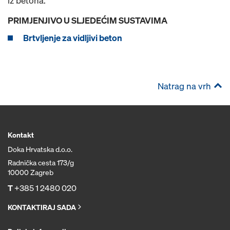
iz betona.
PRIMJENJIVO U SLJEDEĆIM SUSTAVIMA
Brtvljenje za vidljivi beton
Natrag na vrh
Kontakt
Doka Hrvatska d.o.o.
Radnička cesta 173/g
10000 Zagreb
T
+385 1 2480 020
KONTAKTIRAJ SADA