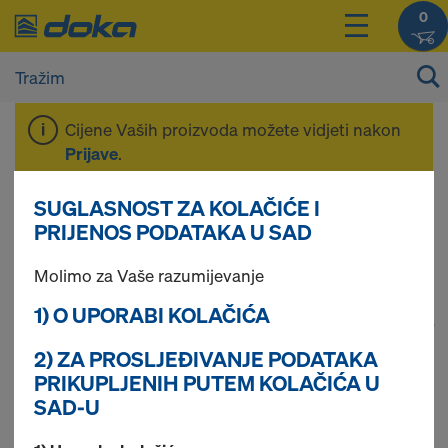
0
Cijene Vaših proizvoda možete vidjeti nakon
Prijave
.
SUGLASNOST ZA KOLAČIĆE I
Oplatni pribor
PRIJENOS PODATAKA U SAD
Molimo za Vaše razumijevanje
1) O UPORABI KOLAČIĆA
1
(cur
36 pronađenih proizvoda
2) ZA PROSLJEĐIVANJE PODATAKA
PRIKUPLJENIH PUTEM KOLAČIĆA U
Najgledanije
SAD-U
Doka šprica za sredstvo za