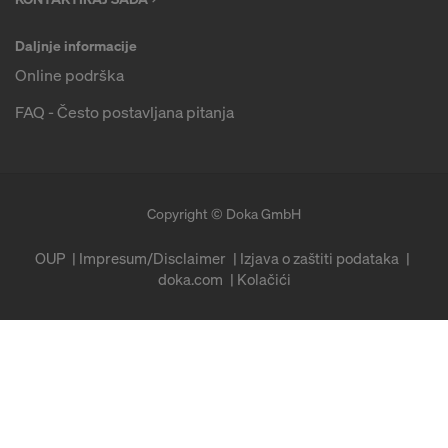
Daljnje informacije
Online podrška
FAQ - Često postavljana pitanja
Copyright © Doka GmbH
OUP
Impresum/Disclaimer
Izjava o zaštiti podataka
doka.com
Kolačići