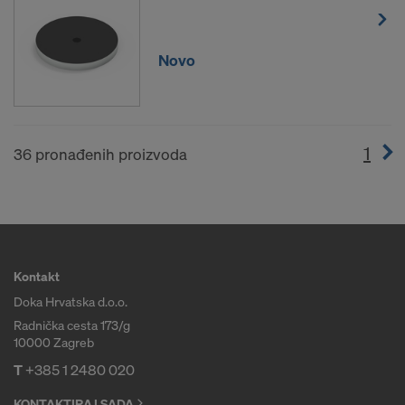
Novo
1
(cur
36 pronađenih proizvoda
Kontakt
Doka Hrvatska d.o.o.
Radnička cesta 173/g
10000 Zagreb
T
+385 1 2480 020
KONTAKTIRAJ SADA