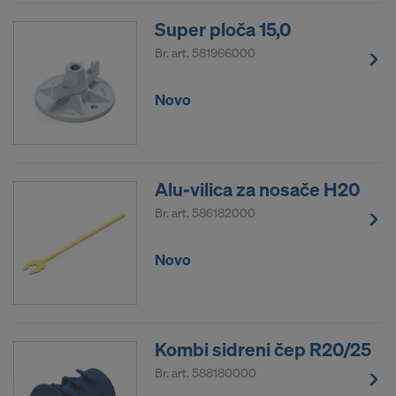
trenutku za ubuduće pristupom postavkama za
Super ploča 15,0
kolačiće na internetskoj stranici.
Br. art.
581966000
JESTE LI SUGLASNI S OBRADOM
KOLAČIĆA I PROSLJEĐIVANJEM
Novo
VAŠIH OSOBNIH PODATAKA U SAD?
Alu-vilica za nosače H20
Br. art.
586182000
Novo
Kombi sidreni čep R20/25
Br. art.
588180000