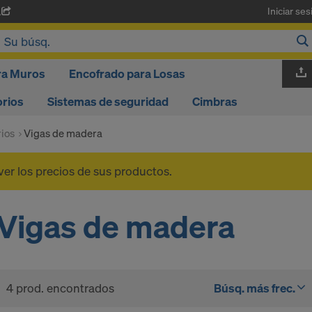
Iniciar ses
A
ra Muros
Encofrado para Losas
rios
Sistemas de seguridad
Cimbras
ios
Vigas de madera
ver los precios de sus productos.
Vigas de madera
4 prod. encontrados
Búsq. más frec.