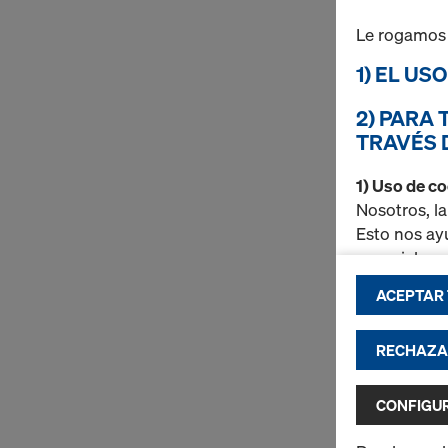
Le rogamos
1) EL US
2) PARA 
TRAVÉS 
1) Uso de c
Nosotros, l
Esto nos ay
especialme
ACEPTAR T
a mejor
hacer po
y estadí
RECHAZAR
publica
platafo
CONFIGU
Puede encon