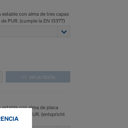
a estable con alma de tres capas
o de PUR. (cumple la EN 13377)
EN LA CESTA
a estable con alma de placa
el extremo de PUR. (entspricht
RENCIA