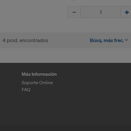
ersonales que transmitimos a los EE. UU. son, concretamen
Cant.
IP ("dirección de protocolo de internet").
uientes receptores colaboramos a través de diversas aplicac
ok LLC
LLC
4 prod. encontrados
Búsq. más frec.
 Inc.
ft Corporation
e Imaging Holdings Inc.
Science Group LLC
Más Información
b Inc.
e Desk, Inc.
Soporte Online
LLC
FAQ
e LLC
 su consentimiento expreso para poder seguir transmitien
a estos proveedores.
ento puede revocar su consentimiento con efecto de futur