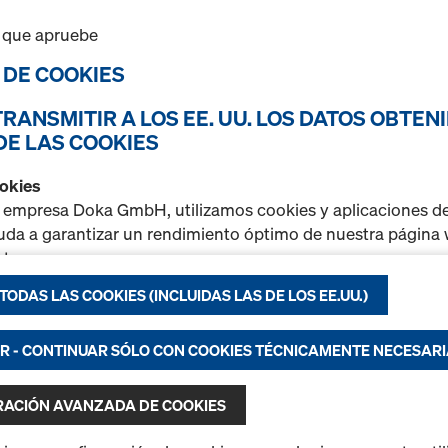
Seleccionar variante
 que apruebe
O DE COOKIES
Nuevo
TRANSMITIR A LOS EE. UU. LOS DATOS OBTEN
Cant.
DE LAS COOKIES
ookies
a empresa Doka GmbH, utilizamos cookies y aplicaciones de
Viga Doka H20 eco N
uda a garantizar un rendimiento óptimo de nuestra página 
Viga de alma llena de forma
nte
refuerzo en el extremo med
ODAS LAS COOKIES (INCLUIDAS LAS DE LOS EE.UU.)
ar continuamente el funcionamiento de nuestra página web 
de la viga y remaches de pl
sible una compra perfecta al utilizar la tienda online de Do
EN 13377)
stica) o
 - CONTINUAR SÓLO CON COOKIES TÉCNICAMENTE NECESAR
Aviso:
Para envío rápido, a
r publicidad adecuada para usted como usuario de determ
las medidas 2,9m 3,9m y 4
rmas (marketing).
RACIÓN AVANZADA DE COOKIES
Seleccionar variante
trar más información sobre nuestras cookies en nuestra
P