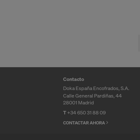
Los datos p
direcciones 
Con los sig
Facebo
Google 
MaxMind
Microso
Monotyp
Rocket 
Contacto
Sketchfa
The Trad
Doka España Encofrados, S.A.
Vimeo 
Calle General Pardiñas, 44
YouTub
28001 Madrid
T
+34 650 31 88 09
Necesitamos
personales 
CONTACTAR AHORA
En todo mom