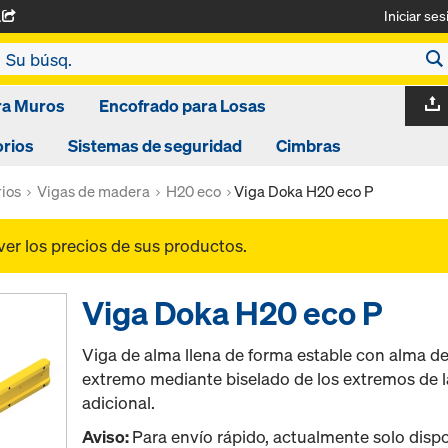
Iniciar ses
A
ra Muros
Encofrado para Losas
rios
Sistemas de seguridad
Cimbras
ios
Vigas de madera
H20 eco
Viga Doka H20 eco P
ver los precios de sus productos.
Viga Doka H20 eco P
Viga de alma llena de forma estable con alma de
extremo mediante biselado de los extremos de l
adicional.
Aviso:
Para envío rápido, actualmente solo disp