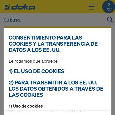
0
Tras
iniciar sesión
, podrá ver los precios de
CONSENTIMIENTO PARA LAS
sus productos.
COOKIES Y LA TRANSFERENCIA DE
DATOS A LOS EE. UU.
Puntal Eurex top
Le rogamos que apruebe
1) EL USO DE COOKIES
2) PARA TRANSMITIR A LOS EE. UU.
3 prod. encontrados
LOS DATOS OBTENIDOS A TRAVÉS DE
LAS COOKIES
Búsq. más frec.
1) Uso de cookies
Puntal Doka Eurex 20 top
Nosotros, la empresa Doka GmbH, utilizamos