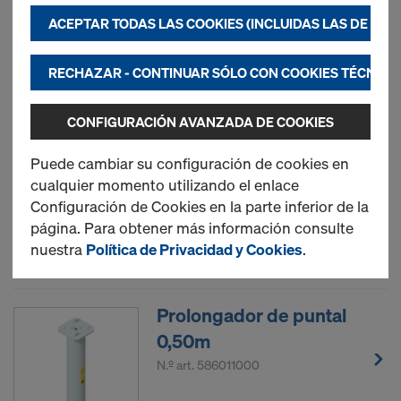
cookies y aplicaciones de terceros. Esto nos ayuda
ACEPTAR TODAS LAS COOKIES (INCLUIDAS LAS DE LOS E
a garantizar un rendimiento óptimo de nuestra
página web, especialmente
Nuevo
RECHAZAR - CONTINUAR SÓLO CON COOKIES TÉCNIC
a mejorar continuamente el funcionamiento de
nuestra página web (necesario),
CONFIGURACIÓN AVANZADA DE COOKIES
hacer posible una compra perfecta al utilizar la
Puntal Doka Eurex 30 top
tienda online de Doka (funcional y estadística)
Puede cambiar su configuración de cookies en
o
cualquier momento utilizando el enlace
publicar publicidad adecuada para usted como
Configuración de Cookies en la parte inferior de la
usuario de determinadas plataformas
Nuevo
página. Para obtener más información consulte
(marketing).
nuestra
Política de Privacidad y Cookies
.
Puede encontrar más información sobre nuestras
cookies en nuestra
Política de Privacidad y
Prolongador de puntal
Cookies
. También le ofrecemos la posibilidad se
0,50m
seleccionar sus cookies
(Configuración avanzada
de Cookies).
N.º art.
586011000
2) Transferencia de datos a EE. UU.