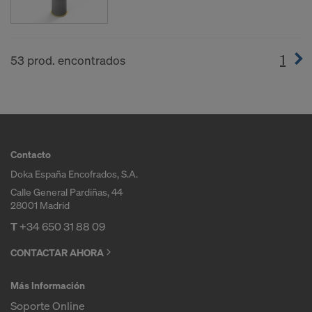
1
(cur
53 prod. encontrados
Contacto
Doka España Encofrados, S.A.
Calle General Pardiñas, 44
28001 Madrid
T
+34 650 31 88 09
CONTACTAR AHORA
Más Información
Soporte Online