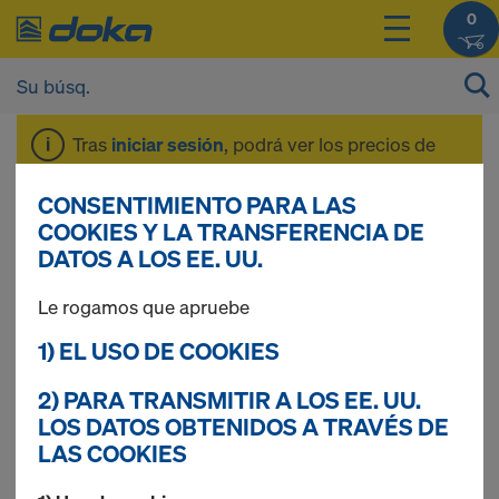
0
Tras
iniciar sesión
, podrá ver los precios de
sus productos.
CONSENTIMIENTO PARA LAS
COOKIES Y LA TRANSFERENCIA DE
Encofrado de vigas
DATOS A LOS EE. UU.
Le rogamos que apruebe
para forjados y
1) EL USO DE COOKIES
losas
2) PARA TRANSMITIR A LOS EE. UU.
LOS DATOS OBTENIDOS A TRAVÉS DE
LAS COOKIES