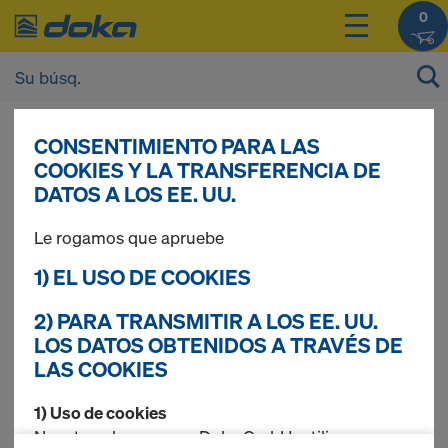
0
¿NECESITA AYUDA?
CONSENTIMIENTO PARA LAS
COOKIES Y LA TRANSFERENCIA DE
DATOS A LOS EE. UU.
El equipo de servicio online de Doka le ayudará.
Le rogamos que apruebe
Datos de contacto
Teléfono:
+34 650 31 88 09
1) EL USO DE COOKIES
E-Mail:
shop-es@doka.com
2) PARA TRANSMITIR A LOS EE. UU.
Horario de atención
LOS DATOS OBTENIDOS A TRAVÉS DE
LAS COOKIES
Lunes - jueves: 09:00-18:30
Viernes: 09:00-15:30
1) Uso de cookies
Nosotros, la empresa Doka GmbH, utilizamos