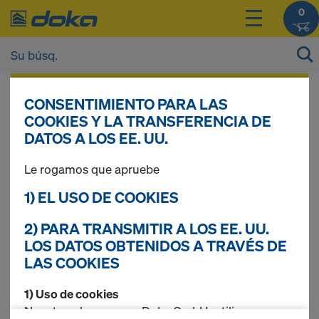
0
Tras
iniciar sesión
, podrá ver los precios de
CONSENTIMIENTO PARA LAS
sus productos.
COOKIES Y LA TRANSFERENCIA DE
DATOS A LOS EE. UU.
Tablero de
Le rogamos que apruebe
1) EL USO DE COOKIES
encofrado 3-SO
2) PARA TRANSMITIR A LOS EE. UU.
LOS DATOS OBTENIDOS A TRAVÉS DE
LAS COOKIES
2 prod. encontrados
1) Uso de cookies
Nosotros, la empresa Doka GmbH, utilizamos
Búsq. más frec.