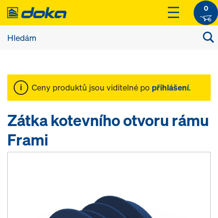
0
Ceny produktů jsou viditelné po
přihlášení
.
Zátka kotevního otvoru rámu
Frami