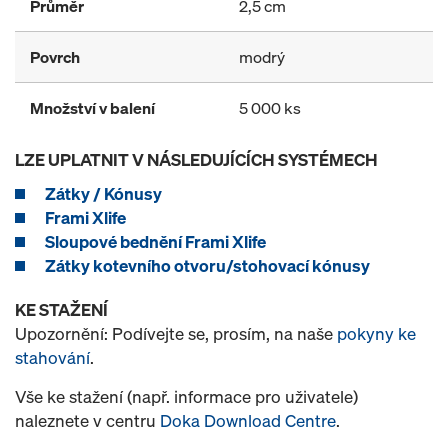
Průměr
2,5 cm
Povrch
modrý
Množství v balení
5 000 ks
LZE UPLATNIT V NÁSLEDUJÍCÍCH SYSTÉMECH
Zátky / Kónusy
Frami Xlife
Sloupové bednění Frami Xlife
Zátky kotevního otvoru/stohovací kónusy
KE STAŽENÍ
Upozornění: Podívejte se, prosím, na naše
pokyny ke
stahování
.
Vše ke stažení (např. informace pro uživatele)
naleznete v centru
Doka Download Centre
.