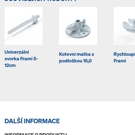
Univerzální
Kotevní matka s
Rychloup
svorka Frami 5-
podložkou 15,0
Frami
12cm
DALŠÍ INFORMACE
INFORMACE O PRODUKTU