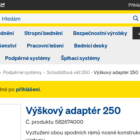
Přihlá
A
ednění
Stropní bednění
Bezpečnostní výrobky
šenství
Pracovní lešení
Bednicí desky
Podpěrné systémy
Šplhací systémy
Podpěrné systémy
Schodišťová věž 250
Výškový adaptér 250
elné po
přihlášení
.
Výškový adaptér 250
Č. produktu
582674000
Vyztužení obou spodních rámů nosné konstrukce 
výstupu.