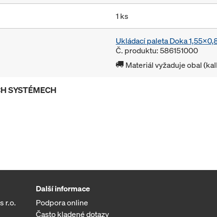
1 ks
Ukládací paleta Doka 1,55x0
Č. produktu: 586151000
Materiál vyžaduje obal (ka
ÍCH SYSTÉMECH
Další informace
 r.o.
Podpora online
Často kladené dotazy