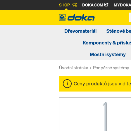
SHOP
DOKA.COM
MYDOK
Dřevomateriál
Stěnové b
Komponenty & příslu
Mostní systémy
Úvodní stránka
Podpěrné systémy
Ceny produktů jsou vidit