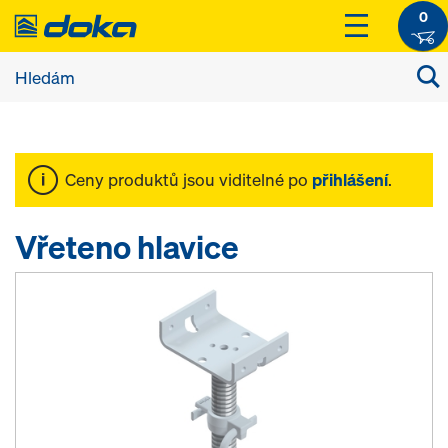
0
Ceny produktů jsou viditelné po
přihlášení
.
Vřeteno hlavice