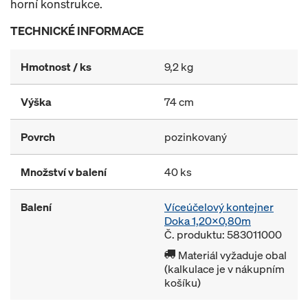
horní konstrukce.
TECHNICKÉ INFORMACE
Hmotnost / ks
9,2 kg
Výška
74 cm
Povrch
pozinkovaný
Množství v balení
40 ks
Balení
Víceúčelový kontejner
Doka 1,20x0,80m
Č. produktu: 583011000
Materiál vyžaduje obal
(kalkulace je v nákupním
košíku)