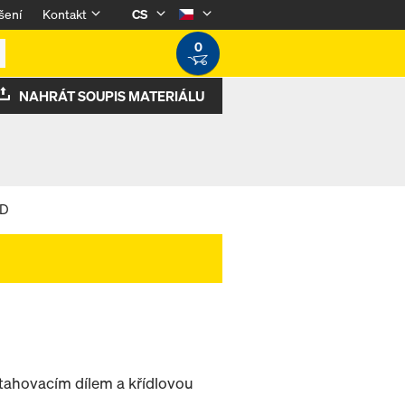
šení
Kontakt
CS
0
NAHRÁT SOUPIS MATERIÁLU
 D
stahovacím dílem a křídlovou