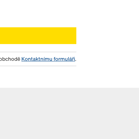
m obchodě
Kontaktnímu formuláři
.