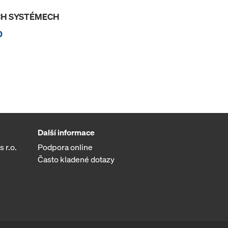
ÍCH SYSTÉMECH
0
Další informace
 r.o.
Podpora online
Často kladené dotazy