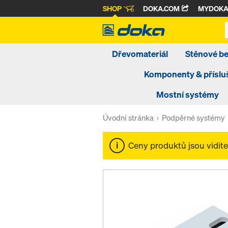
SHOP
DOKA.COM
MYDOK
Dřevomateriál
Stěnové b
Komponenty & příslu
Mostní systémy
Úvodní stránka
Podpěrné systémy
Ceny produktů jsou vidit