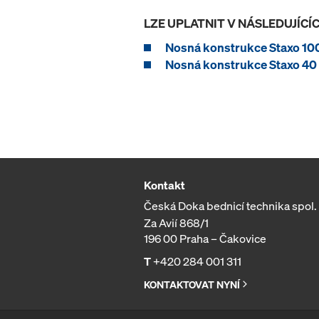
LZE UPLATNIT V NÁSLEDUJÍC
Nosná konstrukce Staxo 10
Nosná konstrukce Staxo 40
Kontakt
Česká Doka bednicí technika spol. s
Za Avií 868/1
196 00 Praha – Čakovice
T
+420 284 001 311
KONTAKTOVAT NYNÍ