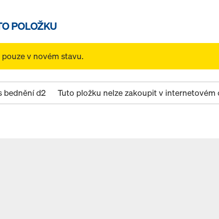
TO POLOŽKU
t pouze v novém stavu.
s bednění d2
Tuto pložku nelze zakoupit v internetové