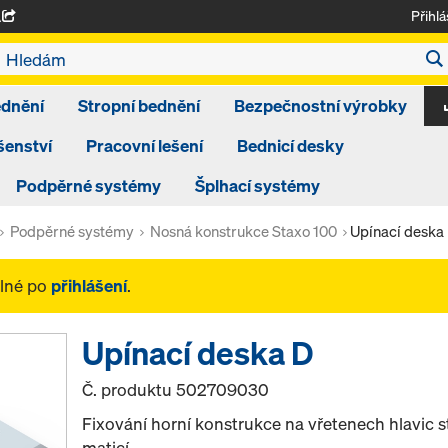
Přihlá
A
ednění
Stropní bednění
Bezpečnostní výrobky
šenství
Pracovní lešení
Bednicí desky
Podpěrné systémy
Šplhací systémy
Podpěrné systémy
Nosná konstrukce Staxo 100
Upínací deska
elné po
přihlášení
.
Upínací deska D
Č. produktu
502709030
Fixování horní konstrukce na vřetenech hlavic 
maticí.