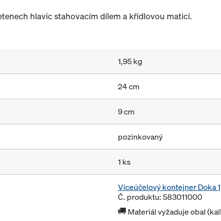
etenech hlavic stahovacím dílem a křídlovou maticí.
1,95 kg
24 cm
9 cm
pozinkovaný
1 ks
Víceúčelový kontejner Doka
Č. produktu: 583011000
Materiál vyžaduje obal (ka