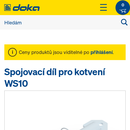
0
Ceny produktů jsou viditelné po
přihlášení
.
Spojovací díl pro kotvení
WS10