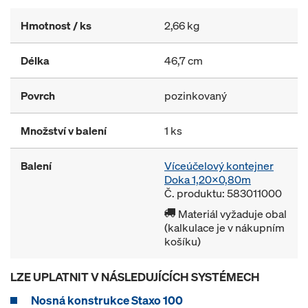
Hmotnost / ks
2,66 kg
Délka
46,7 cm
Povrch
pozinkovaný
Množství v balení
1 ks
Balení
Víceúčelový kontejner
Doka 1,20x0,80m
Č. produktu: 583011000
Materiál vyžaduje obal
(kalkulace je v nákupním
košíku)
LZE UPLATNIT V NÁSLEDUJÍCÍCH SYSTÉMECH
Nosná konstrukce Staxo 100