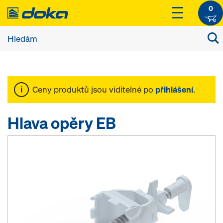
0
Ceny produktů jsou viditelné po
přihlášení
.
Hlava opěry EB