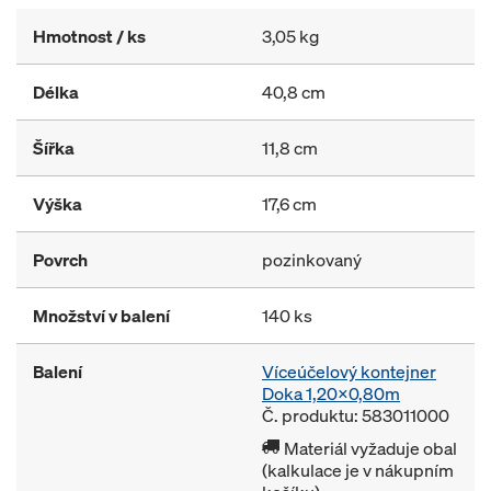
Hmotnost / ks
3,05 kg
Délka
40,8 cm
Šířka
11,8 cm
Výška
17,6 cm
Povrch
pozinkovaný
Množství v balení
140 ks
Balení
Víceúčelový kontejner
Doka 1,20x0,80m
Č. produktu: 583011000
Materiál vyžaduje obal
(kalkulace je v nákupním