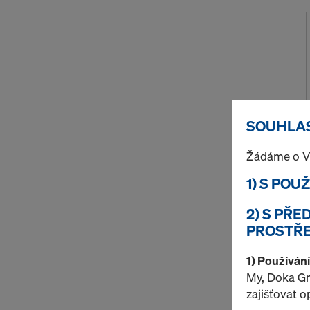
SOUHLAS
Žádáme o V
1) S POU
2) S PŘ
PROSTŘE
1) Používán
My, Doka Gm
zajišťovat 