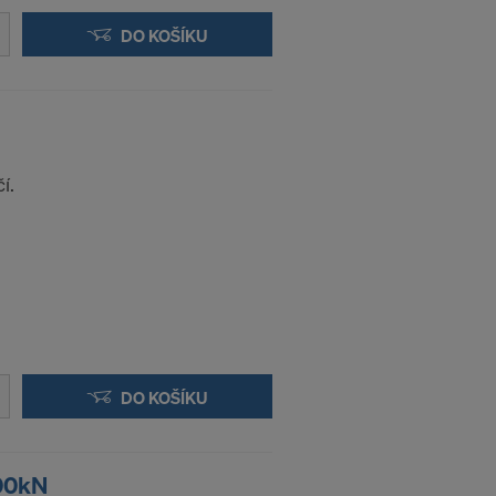
oly a
DO KOŠÍKU
ůči tomuto
rnet-
ací:
í.
DO KOŠÍKU
300kN