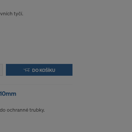
elům nadále
vních tyčí.
 účinkem do
 VAŠICH
DO KOŠÍKU
6/10mm
 do ochranné trubky.