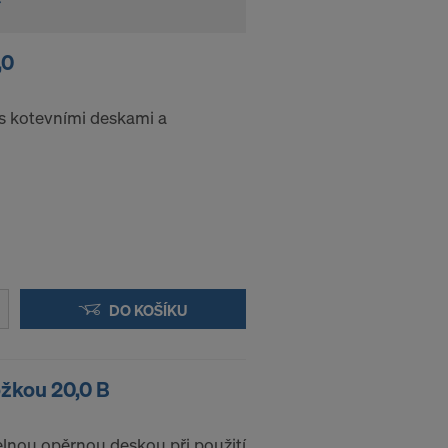
,0
 s kotevními deskami a
DO KOŠÍKU
ožkou 20,0 B
elnou opěrnou deskou při použití