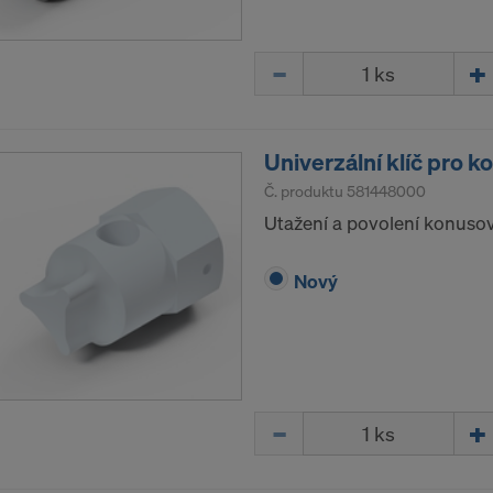
Množství
Univerzální klíč pro k
Č. produktu
581448000
Utažení a povolení konuso
Nový
Množství