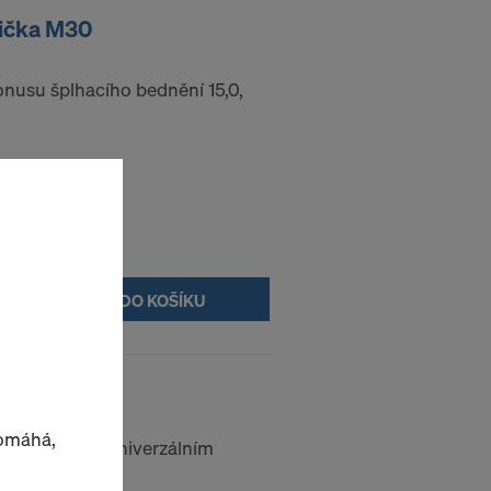
tička M30
onusu šplhacího bednění 15,0,
DO KOŠÍKU
30
pomáhá,
ro zavěšení s univerzálním
í.