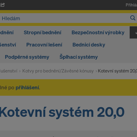
Přihlá
A
ednění
Stropní bednění
Bezpečnostní výrobky
šenství
Pracovní lešení
Bednicí desky
Podpěrné systémy
Šplhací systémy
ušenství
Kotvy pro bednění/Závěsné kónusy
Kotevní systém 20,
elné po
přihlášení
.
Kotevní systém 20,0