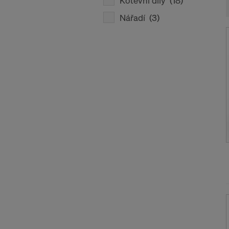
Kotevní díly
(18)
Nářadí
(3)