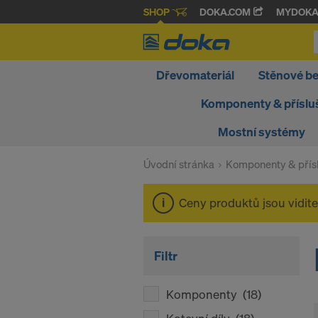
SHOP
DOKA.COM
MYDOK
Dřevomateriál
Stěnové b
Komponenty & příslu
Mostní systémy
Úvodní stránka
Komponenty & přísl
Ceny produktů jsou vidit
Filtr
Komponenty
(18)