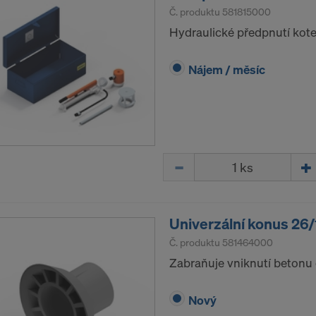
 Váš výslovný souhlas, abychom mohli těmto poskytovat
Č. produktu
581815000
še osobní údaje.
Hydraulické předpnutí kote
 cookie na webové stránce můžete Váš souhlas kdykoliv s
Nájem / měsíc
dvolat.
ÍTE S POUŽÍVÁNÍM COOKIES A PŘEDÁVÁNÍM
H ÚDAJŮ DO USA?
Množství
Univerzální konus 2
Č. produktu
581464000
Zabraňuje vniknutí betonu
Nový