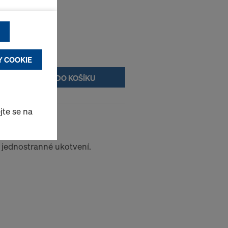
funkční &
uživatele
Y COOKIE
DO KOŠÍKU
aně osobních
ené nastavení
jte se na
me těmto
 jednostranné ukotvení.
opský soudní
dající úrovni
jakožto třetí
e především v