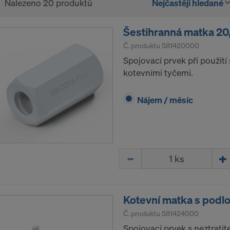
Nalezeno 20 produktů
Nejčastěji hledané
Šestihranná matka 20
Č. produktu
581420000
Spojovací prvek při použití
kotevními tyčemi.
Nájem / měsíc
Množství
Kotevní matka s podl
Č. produktu
581424000
Spojovací prvek s neztratit