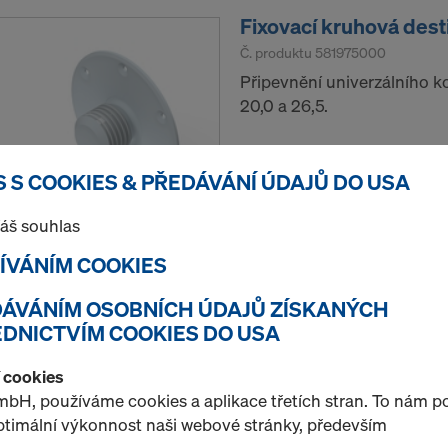
Fixovací kruhová des
Č. produktu
581975000
Připevnění univerzálního k
20,0 a 26,5.
Nájem / měsíc
 S COOKIES & PŘEDÁVÁNÍ ÚDAJŮ DO USA
áš souhlas
ŽÍVÁNÍM COOKIES
Množství
EDÁVÁNÍM OSOBNÍCH ÚDAJŮ ZÍSKANÝCH
DNICTVÍM COOKIES DO USA
Předběžná svorka M
í cookies
Č. produktu
581833000
bH, používáme cookies a aplikace třetích stran. To nám 
Vytvoření míst předstihu p
optimální výkonnost naši webové stránky, především
konusem šplhacího bedněn