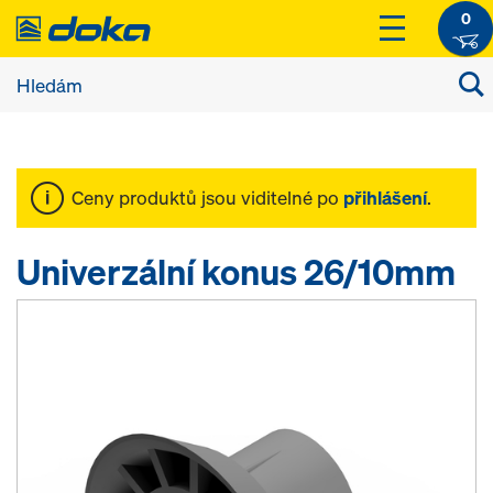
0
Ceny produktů jsou viditelné po
přihlášení
.
Univerzální konus 26/10mm