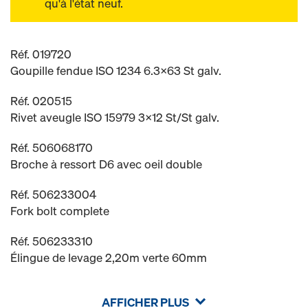
qu'à l'état neuf.
Réf. 019720
Goupille fendue ISO 1234 6.3x63 St galv.
Réf. 020515
Rivet aveugle ISO 15979 3x12 St/St galv.
Réf. 506068170
Broche à ressort D6 avec oeil double
Réf. 506233004
Fork bolt complete
Réf. 506233310
Élingue de levage 2,20m verte 60mm
AFFICHER PLUS