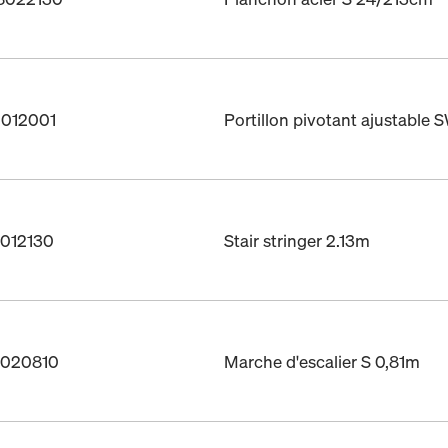
0012001
Portillon pivotant ajustabl
5012130
Stair stringer 2.13m
15020810
Marche d'escalier S 0,81m