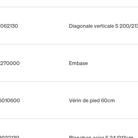
01062130
Diagonale verticale S 200/2
01270000
Embase
06010600
Vérin de pied 60cm
08022130
Planchon acier S 24/213cm