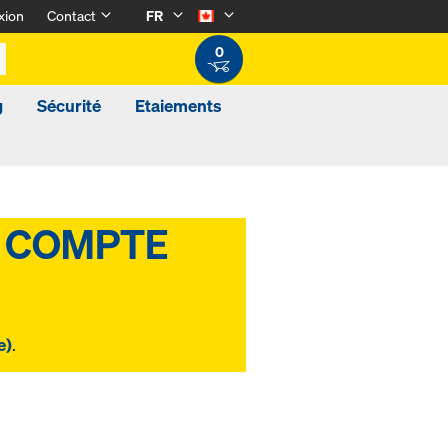
xion
Contact
FR
0
g
Sécurité
Etaiements
e)
.