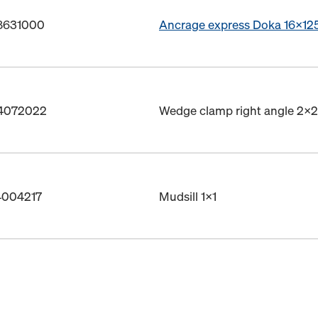
88631000
Ancrage express Doka 16x1
04072022
Wedge clamp right angle 2x2
44004217
Mudsill 1x1