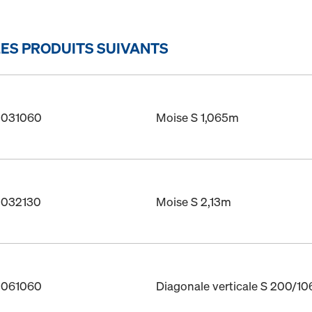
ES PRODUITS SUIVANTS
01031060
Moise S 1,065m
01032130
Moise S 2,13m
01061060
Diagonale verticale S 200/1