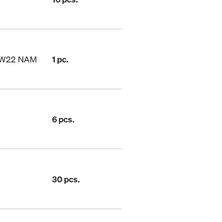
e SW22 NAM
1 pc.
6 pcs.
30 pcs.