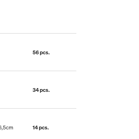
56 pcs.
34 pcs.
06,5cm
14 pcs.