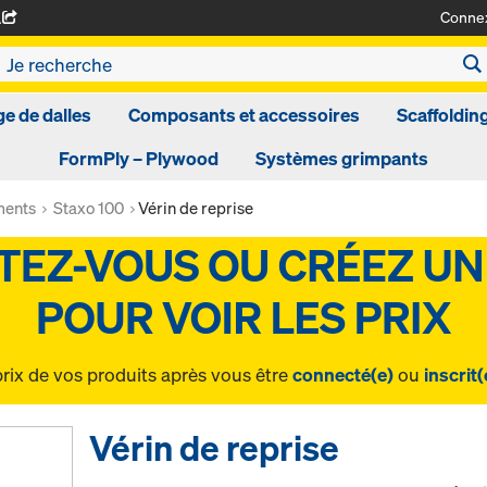
Conne
A
ge de dalles
Composants et accessoires
Scaffoldin
FormPly – Plywood
Systèmes grimpants
ments
Staxo 100
Vérin de reprise
prix de vos produits après vous être
connecté(e)
ou
inscrit(
Vérin de reprise