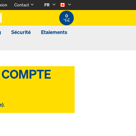
xion
Contact
FR
0
g
Sécurité
Etaiements
e)
.