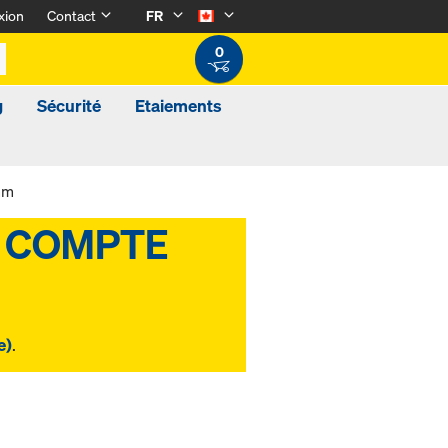
xion
Contact
FR
0
g
Sécurité
Etaiements
mm
e)
.