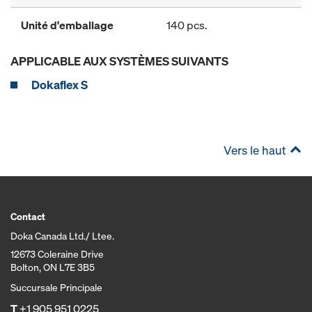
Unité d'emballage
140 pcs.
APPLICABLE AUX SYSTÈMES SUIVANTS
Dokaflex S
Vers le haut
Contact
Doka Canada Ltd./ Ltee.
12673 Coleraine Drive
Bolton, ON L7E 3B5
Succursale Principale
T
+1 905 951 0225