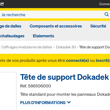
Conne
A
ge de dalles
Composants et accessoires
Sécurité
Echafaudages
Etaiements
Coffrages modulaires de dalles
Dokadek 30
Tête de support D
prix de vos produits après vous être
connecté(e)
ou
inscrit(
Tête de support Dokadek
Réf.
586506000
Tête standard pour monter les panneaux Dokad
PLUS D'INFORMATIONS