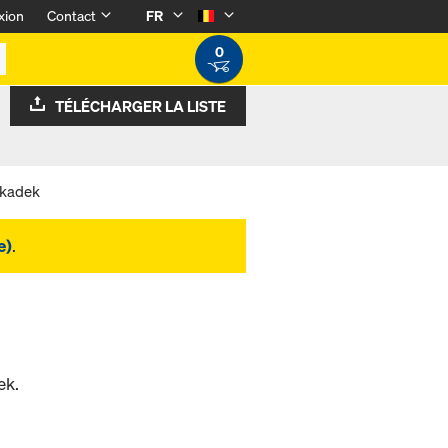
xion
Contact
FR
0
TÉLÉCHARGER LA LISTE
okadek
e)
.
ek.