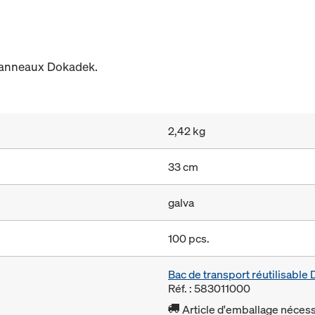
panneaux Dokadek.
2,42 kg
33 cm
galva
100 pcs.
Bac de transport réutilisabl
Réf. : 583011000
Article d'emballage nécessa