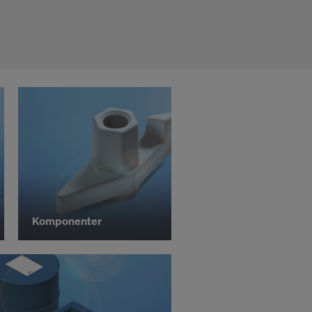
a överföra
om att du
Komponenter
ES OCH
?