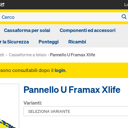
L
A
Cassaforma per solai
Componenti ed accessori
r la Sicurezza
Ponteggi
Ricambi
eti
Casseforme a telaio
Pannello U Framax Xlife
i sono consultabili dopo il
login
.
Pannello U Framax Xlife
Varianti: