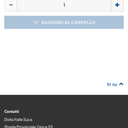
Quantità
AGGIUNGI AL CARRELLO
In su
Contatti
Doka Italia S.p.a.
Strada Provinciale Cerca 23