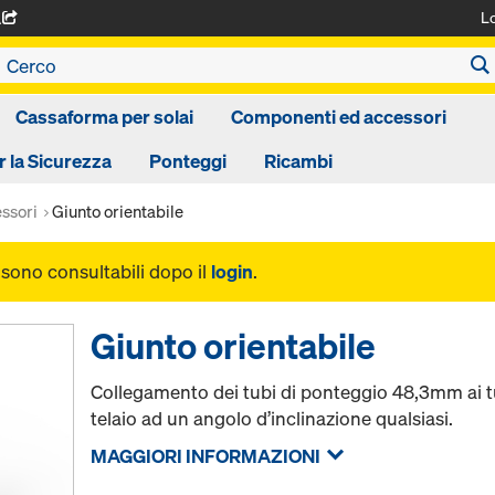
L
A
Cassaforma per solai
Componenti ed accessori
r la Sicurezza
Ponteggi
Ricambi
ssori
Giunto orientabile
i sono consultabili dopo il
login
.
Giunto orientabile
Collegamento dei tubi di ponteggio 48,3mm ai tub
telaio ad un angolo d’inclinazione qualsiasi.
MAGGIORI INFORMAZIONI