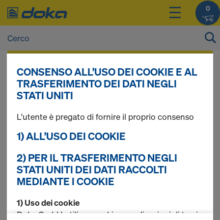
0
I prezzi dei vostri prodotti sono consultabili
CONSENSO ALL’USO DEI COOKIE E AL
dopo il
login
.
TRASFERIMENTO DEI DATI NEGLI
STATI UNITI
Puntello Eurex eco
L'utente è pregato di fornire il proprio consenso
1) ALL’USO DEI COOKIE
2) PER IL TRASFERIMENTO NEGLI
Trovati 1 prodotti
STATI UNITI DEI DATI RACCOLTI
MEDIANTE I COOKIE
Più ricercato
1) Uso dei cookie
Puntello per solai Doka
Doka GmbH utilizza cookie e applicazioni di terzi.