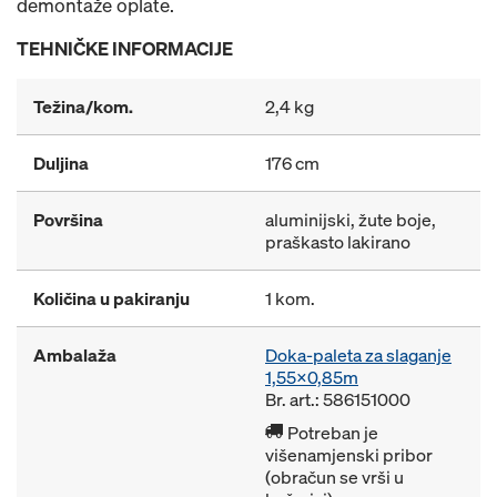
demontaže oplate.
TEHNIČKE INFORMACIJE
Težina/kom.
2,4 kg
Duljina
176 cm
Površina
aluminijski, žute boje,
praškasto lakirano
Količina u pakiranju
1 kom.
Ambalaža
Doka-paleta za slaganje
1,55x0,85m
Br. art.: 586151000
Potreban je
višenamjenski pribor
(obračun se vrši u