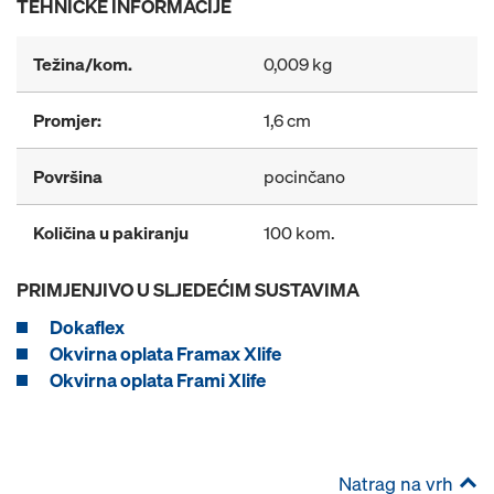
TEHNIČKE INFORMACIJE
Težina/kom.
0,009 kg
Promjer:
1,6 cm
Površina
pocinčano
Količina u pakiranju
100 kom.
PRIMJENJIVO U SLJEDEĆIM SUSTAVIMA
Dokaflex
Okvirna oplata Framax Xlife
Okvirna oplata Frami Xlife
Natrag na vrh