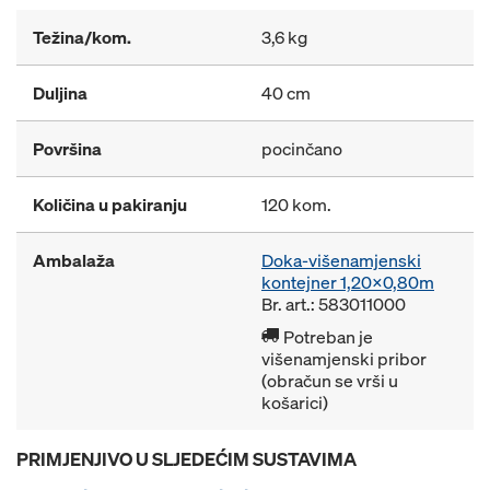
Težina/kom.
3,6 kg
Duljina
40 cm
Površina
pocinčano
Količina u pakiranju
120 kom.
Ambalaža
Doka-višenamjenski
kontejner 1,20x0,80m
Br. art.: 583011000
Potreban je
višenamjenski pribor
(obračun se vrši u
košarici)
PRIMJENJIVO U SLJEDEĆIM SUSTAVIMA