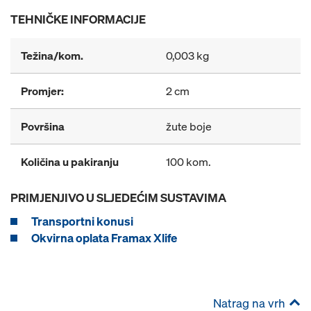
TEHNIČKE INFORMACIJE
Težina/kom.
0,003 kg
Promjer:
2 cm
Površina
žute boje
Količina u pakiranju
100 kom.
PRIMJENJIVO U SLJEDEĆIM SUSTAVIMA
Transportni konusi
Okvirna oplata Framax Xlife
Natrag na vrh